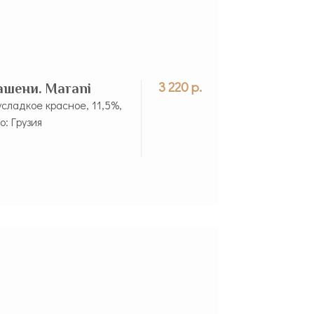
3 220 р.
ашени. Marani
усладкое красное, 11,5%,
о: Грузия