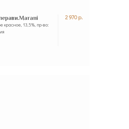
2 970 р.
перави.Marani
е красное, 13,5%, пр-во:
зия