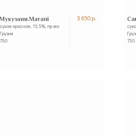
3 650 р.
Мукузани.Marani
Са
сухое красное, 13,5%, пр-во:
сухо
Грузия
Гру
750
750