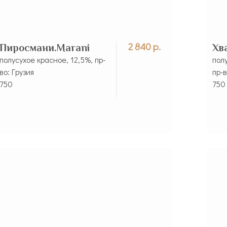
2 840 р.
Пиросмани.Marani
Хв
полусухое красное, 12,5%, пр-
пол
во: Грузия
пр-в
750
750