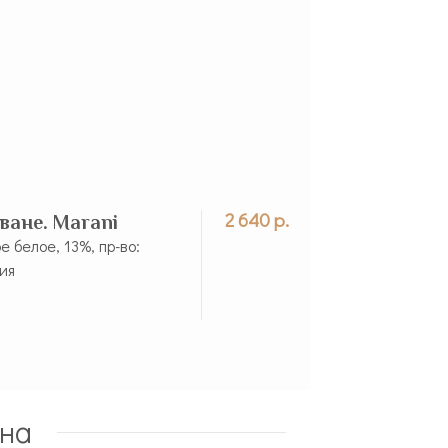
2 640 р.
ване. Marani
е белое, 13%, пр-во:
зия
на