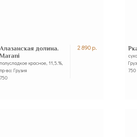
2 890 р.
Алазанская долина.
Рк
Marani
сухо
полусладкое красное, 11,5.%,
Гру
пр-во: Грузия
750
750