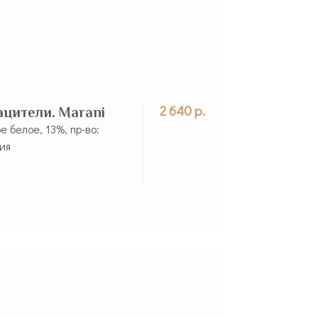
2 640 р.
ацители. Marani
е белое, 13%, пр-во:
зия