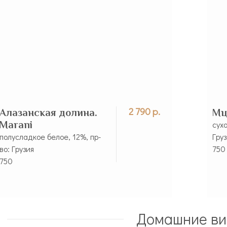
2 790 р.
Алазанская долина.
Мц
Marani
сухо
полусладкое белое, 12%, пр-
Гру
во: Грузия
750
750
Домашние ви