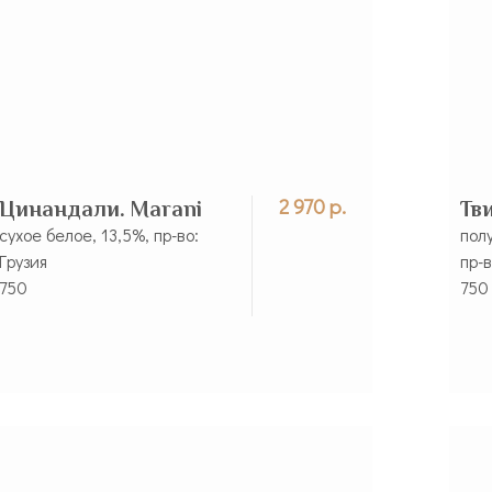
2 970 р.
Цинандали. Marani
Тв
сухое белое, 13,5%, пр-во:
пол
Грузия
пр-в
750
750