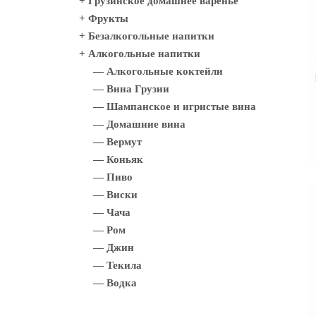
+ Грузинское домашнее варенье
+ Фрукты
+ Безалкогольные напитки
+ Алкогольные напитки
— Алкогольные коктейли
— Вина Грузии
— Шампанское и игристые вина
— Домашние вина
— Вермут
— Коньяк
— Пиво
— Виски
— Чача
— Ром
— Джин
— Текила
— Водка