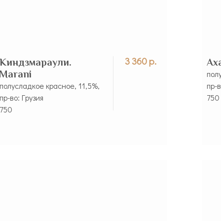
3 360 р.
Киндзмараули.
Ах
Marani
пол
полусладкое красное, 11,5%,
пр-в
пр-во: Грузия
750
750