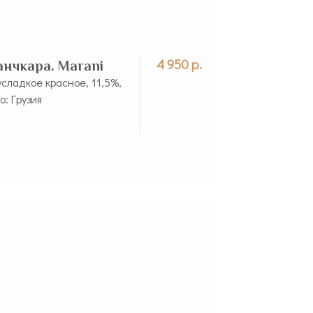
4 950 р.
анчкара. Marani
усладкое красное, 11,5%,
о: Грузия