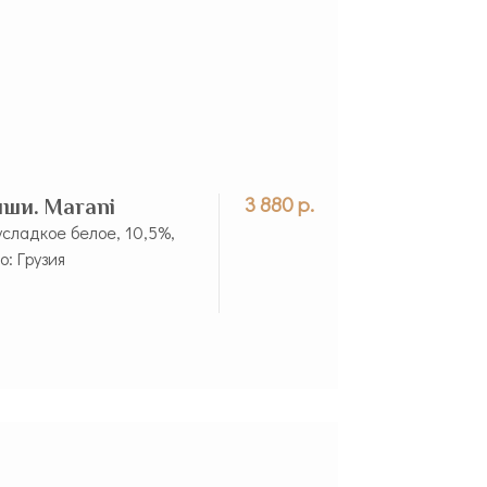
3 880 р.
иши. Marani
усладкое белое, 10,5%,
о: Грузия