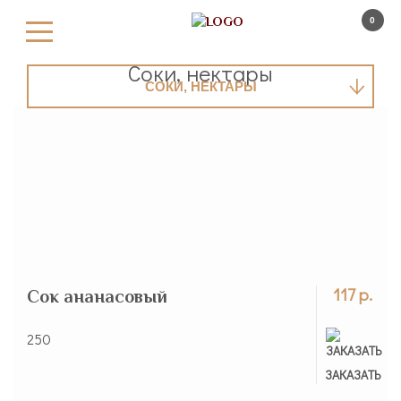
0
Безалкогольные напитки
Соки, нектары
СОКИ, НЕКТАРЫ
117 р.
Сок ананасовый
250
ЗАКАЗАНО
ЗАКАЗАТЬ